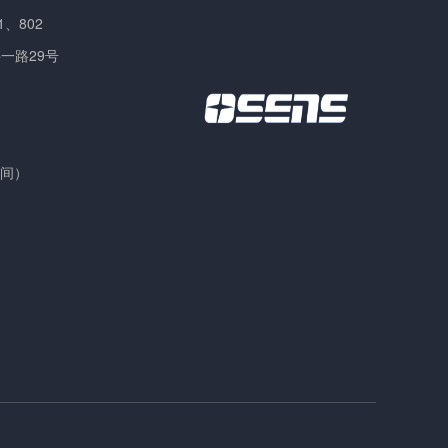
、802
一路29号
时间）