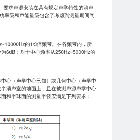
之一，要求声源安装在具有规定声学特性的消声
声功率级和声能量级包含了考虑到测量期间气
~10000Hz的1/3倍频带。在各频带内，所
B；对于中心频率从250Hz~5000Hz的
学中心（声学中心已知）或几何中心（声学中
在半消声室的地面上，且在被测声源声学中心
球面和半球面的测量半径应满足下列要求：